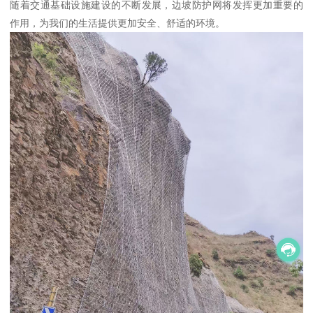
样性提供了栖息空间，形成了良好的生态循环。
技术进步与未来展望
随着科技的不断进步，边坡防护网的设计和材料也在不断革新。
未来，边坡防护网将更加注重环保性和可持续性，采用更先进的材
料和技术，来应对更为复杂的地质和气候条件。
同时，边坡防护网将逐步向智能化、系统化方向发展，通过物联网
技术，实现对边坡安全的实时监控和预警。
综上所述，边坡防护网在桥梁防护中的应用案例，充分展现了其在
安全、环保和美化等方面的优势。
随着交通基础设施建设的不断发展，边坡防护网将发挥更加重要的
作用，为我们的生活提供更加安全、舒适的环境。