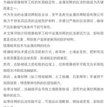
为确保喷播植草工程的长期稳定性，金属丝网的抗冻性能成为关键
因素之一。
作为专业的金属丝网制造企业，安平县奥伦金属丝网制造有限公司
致力于研发高品质的边坡防护材料，并通过严格的抗冻测试，确保
产品在极端气候条件下的可靠性。
本文将详细介绍喷播植草工程中金属丝网的抗冻测试方法、影响因
素及优化方案，帮助客户选择更耐用的防护材料。
喷播植草技术与金属丝网的结合
喷播植草技术通过高压喷射方式，将草种、土壤改良剂、肥料等混
合基质覆盖在边坡表面，形成稳定的植被层。
然而，在陡峭或土质松散的边坡上，仅靠喷播植草可能无法长期抵
御雨水冲刷或冻融破坏。
因此，金属丝网（如三维植被网、土工格栅、石笼网等）常被用于
加固坡面，增强整体结构的抗侵蚀能力。
在寒冷地区，冻融循环会导致土壤膨胀收缩，进而对金属丝网施加
额外的应力。
如果丝网的抗冻性能不足，可能会出现断裂、锈蚀或变形，影响防