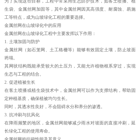
为了实现这些目标，工程中常采用生态防护技术，如客土喷播、植
生袋、金属丝网加固等，其中金属丝网因其高强度、耐腐蚀、易施
工等特点，成为山坡绿化工程的重要选择。
金属丝网在山坡绿化中的应用
金属丝网在山坡绿化工程中主要发挥以下作用：
1. 土壤加固与防护
金属丝网（如石笼网、土工格栅等）能够有效固定土壤，防止坡面
坍塌。
其网状结构既能承受较大的土压力，又能允许植物根系穿过，实现
生态与工程的结合。
2. 促进植被生长
在客土喷播或植生袋技术中，金属丝网可以作为支撑结构，帮助固
定种植基质，确保植被均匀生长。
同时，其透水性良好，不会阻碍水分和养分的渗透。
3. 抗冲刷与抗风化
在降雨频繁的地区，金属丝网能够减少雨水对坡面的直接冲刷，延
长绿化工程的使用寿命。
金属丝网的抗磁性能及其意义