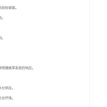
到目标坡面。
色。
制。
察喷播植草系统的响应。
水分供应。
生长环境。