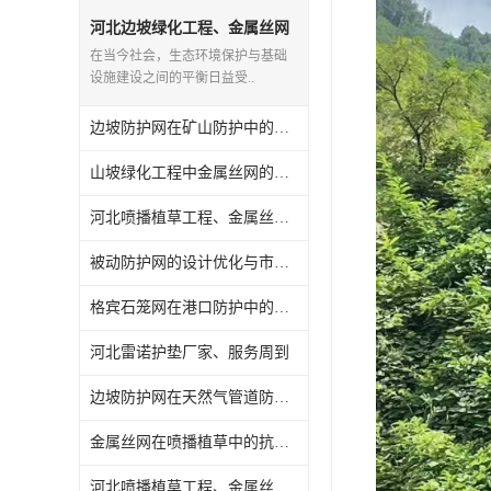
河北边坡绿化工程、金属丝网
施工案例
在当今社会，生态环境保护与基础
设施建设之间的平衡日益受..
边坡防护网在矿山防护中的应用案例
山坡绿化工程中金属丝网的抗低温测试
河北喷播植草工程、金属丝网安装指南
被动防护网的设计优化与市场应用
格宾石笼网在港口防护中的应用前景
河北雷诺护垫厂家、服务周到
边坡防护网在天然气管道防护中的应用前景
金属丝网在喷播植草中的抗风性能
河北喷播植草工程、金属丝网施工案例