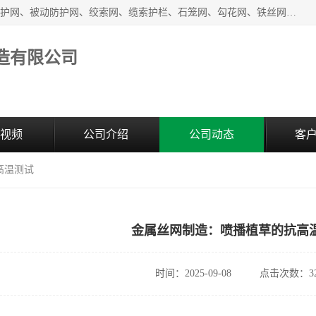
安平县奥伦金属丝网制造有限公司生产销售安装：SNS主动防护网、被动防护网、绞索网、缆索护栏、石笼网、勾花网、铁丝网、电焊网、土工格栅、土工格室、刀片刺绳、刺绳、护栏网、防眩网、防抛网、隔离栅、声屏障、锌钢市政护栏、爬架网;生产、销售:钛克网、轧花网、六角网、钢筋网、不锈钢网等丝网制品。
造有限公司
视频
公司介绍
公司动态
客
高温测试
金属丝网制造：喷播植草的抗高
时间：2025-09-08
点击次数：32