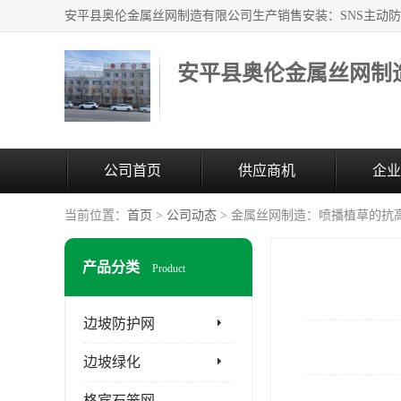
安平县奥伦金属丝网制
公司首页
供应商机
企业
当前位置：
首页
>
公司动态
> 金属丝网制造：喷播植草的抗
产品分类
Product
边坡防护网
边坡绿化
格宾石笼网