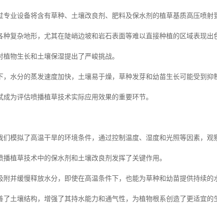
过专业设备将含有草种、土壤改良剂、肥料及保水剂的植草基质高压喷射
各种复杂地形，尤其在陡峭边坡和岩石表面等难以直接种植的区域表现出
对植物生长和土壤保湿提出了严峻挑战。
下，水分的蒸发速度加快，土壤易于燥，草种发芽和幼苗生长可能受到抑
试成为评估喷播植草技术实际应用效果的重要环节。
我们模拟了高温干旱的环境条件，通过控制温度、湿度和光照等因素，观
喷播植草技术中的保水剂和土壤改良剂发挥了关键作用。
吸附并缓慢释放水分，即使在高温条件下，也能为草种和幼苗提供持续的
善了土壤结构，增强了其持水能力和通气性，为植物根系创造了更适宜的