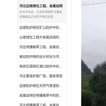
河北边坡绿化工程、金属丝网
施工案例
在当今社会，生态环境保护与基础
设施建设之间的平衡日益受..
边坡防护网在矿山防护中的应用案例
山坡绿化工程中金属丝网的抗低温测试
河北喷播植草工程、金属丝网安装指南
被动防护网的设计优化与市场应用
格宾石笼网在港口防护中的应用前景
河北雷诺护垫厂家、服务周到
边坡防护网在天然气管道防护中的应用前景
金属丝网在喷播植草中的抗风性能
河北喷播植草工程、金属丝网施工案例