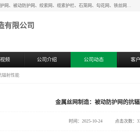
安平县奥伦金属丝网制造有限公司生产销售安装：SNS主动防护网、被动防护网、绞索网、缆索护栏、石笼网、勾花网、铁丝网、电焊网、土工格栅、土工格室、刀片刺绳、刺绳、护栏网、防眩网、防抛网、隔离栅、声屏障、锌钢市政护栏、爬架网;生产、销售:钛克网、轧花网、六角网、钢筋网、不锈钢网等丝网制品。
造有限公司
视频
公司介绍
公司动态
客
抗辐射性能
金属丝网制造：被动防护网的抗辐
时间：2025-10-24
点击次数：33