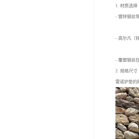
1. 材质选择
- 镀锌钢
- 高尔凡
- 覆塑钢
2. 规格尺寸
雷诺护垫的