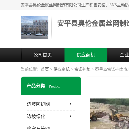
安平县奥伦金属丝网制
公司首页
供应商机
企业
当前位置：
首页
>
供应商机
>
雷诺护垫
> 秦皇岛雷诺护垫市
产品分类
Product
边坡防护网
边坡绿化
格宾石笼网