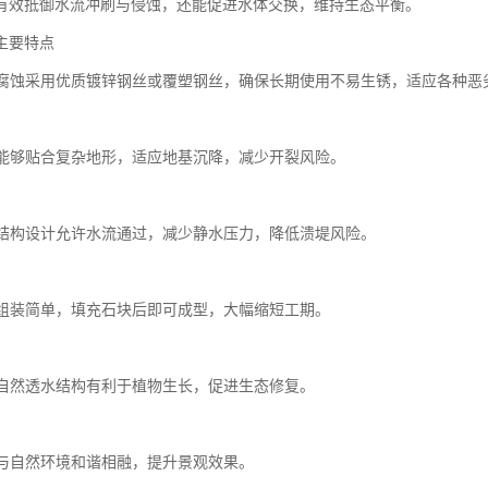
有效抵御水流冲刷与侵蚀，还能促进水体交换，维持生态平衡。
主要特点
度耐腐蚀采用优质镀锌钢丝或覆塑钢丝，确保长期使用不易生锈，适应各种恶
性好能够贴合复杂地形，适应地基沉降，减少开裂风险。
性强结构设计允许水流通过，减少静水压力，降低溃堤风险。
便捷组装简单，填充石块后即可成型，大幅缩短工期。
环保自然透水结构有利于植物生长，促进生态修复。
耐用与自然环境和谐相融，提升景观效果。