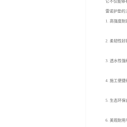
它不仅能够
雷诺护垫的
1. 高强
2. 柔韧
3. 透水
4. 施工
5. 生态
6. 美观