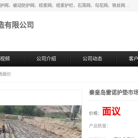
安平县奥伦金属丝网制造有限公司生产销售安装：SNS主动防护网、被动防护网、绞索网、缆索护栏、石笼网、勾花网、铁丝网、电焊网、土工格栅、土工格室、刀片刺绳、刺绳、护栏网、防眩网、防抛网、隔离栅、声屏障、锌钢市政护栏、爬架网;生产、销售:钛克网、轧花网、六角网、钢筋网、不锈钢网等丝网制品。
造有限公司
视频
公司介绍
公司动态
客
场报价
秦皇岛雷诺护垫市
面议
价格：
产品数量：