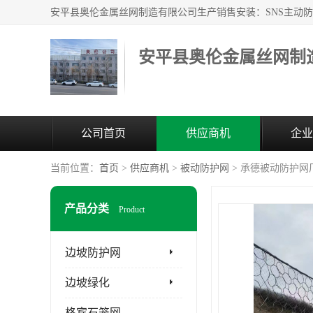
安平县奥伦金属丝网制
公司首页
供应商机
企业
当前位置：
首页
>
供应商机
>
被动防护网
> 承德被动防护网
产品分类
Product
边坡防护网
边坡绿化
格宾石笼网