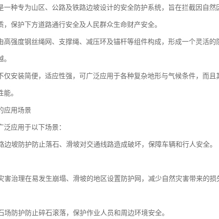
是一种专为山区、公路及铁路边坡设计的安全防护系统，旨在拦截因自然
质，保护下方道路通行安全及人民群众生命财产安全。
由高强度钢丝绳网、支撑绳、减压环及锚杆等组件构成，形成一个灵活的
越。
不仅安装简便，适应性强，可广泛应用于各种复杂地形与气候条件，而且
性能。
的应用场景
广泛应用于以下场景：
及铁路边坡防护防止落石、滑坡对交通线路造成破坏，保障车辆和行人安全。
地质灾害治理在易发生崩塌、滑坡的地区设置防护网，减少自然灾害带来的损
及采石场防护防止碎石滚落，保护作业人员和周边环境安全。