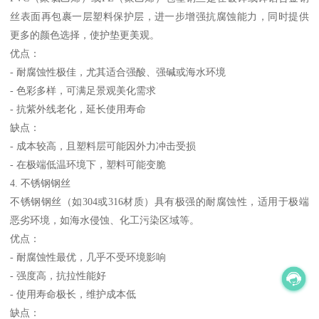
丝表面再包裹一层塑料保护层，进一步增强抗腐蚀能力，同时提供
更多的颜色选择，使护垫更美观。
优点：
- 耐腐蚀性极佳，尤其适合强酸、强碱或海水环境
- 色彩多样，可满足景观美化需求
- 抗紫外线老化，延长使用寿命
缺点：
- 成本较高，且塑料层可能因外力冲击受损
- 在极端低温环境下，塑料可能变脆
4. 不锈钢钢丝
不锈钢钢丝（如304或316材质）具有极强的耐腐蚀性，适用于极端
恶劣环境，如海水侵蚀、化工污染区域等。
优点：
- 耐腐蚀性最优，几乎不受环境影响
- 强度高，抗拉性能好
- 使用寿命极长，维护成本低
缺点：