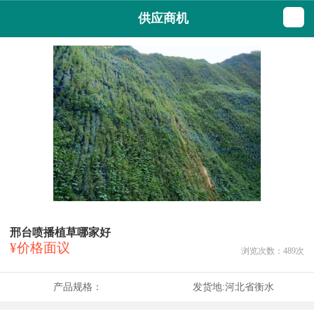
供应商机
邢台喷播植草哪家好
¥价格面议
浏览次数：
489
次
产品规格：
发货地:
河北省衡水